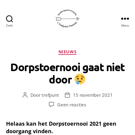
Zoek
Menu
Handboogsportvereniging
't
Trefpunt
uit
Categorieën
NIEUWS
Tienray
Dorpstoernooi gaat niet
door
Door
trefpunt
15 november 2021
Berichtauteur
Berichtdatum
op
Geen reacties
Dorpstoernooi
gaat
Helaas kan het Dorpstoernooi 2021 geen
niet
doorgang vinden.
door