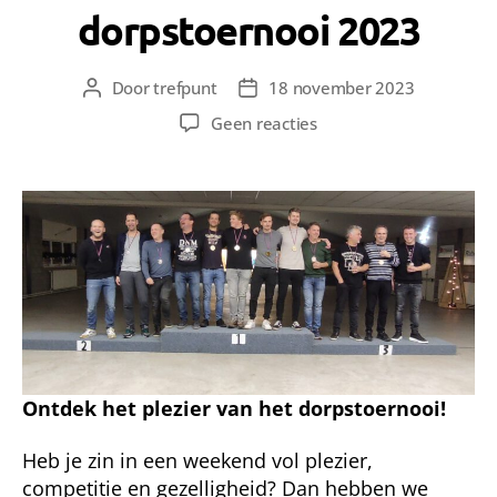
dorpstoernooi 2023
Door
trefpunt
18 november 2023
Berichtauteur
Berichtdatum
op
Geen reacties
Aanmelden
dorpstoernooi
2023
Ontdek het plezier van het dorpstoernooi!
Heb je zin in een weekend vol plezier,
competitie en gezelligheid? Dan hebben we