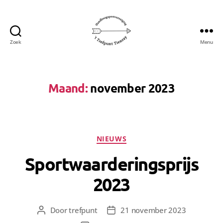
Zoek
Menu
Handboogsportvereniging
't
Trefpunt
uit
Maand:
november 2023
Tienray
Categorieën
NIEUWS
Sportwaarderingsprijs
2023
Door
trefpunt
21 november 2023
Berichtauteur
Berichtdatum