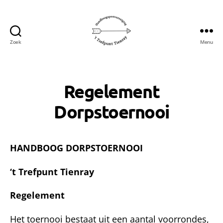
Zoek
Menu
Handboogsportvereniging
't
Trefpunt
uit
Regelement
Tienray
Dorpstoernooi
HANDBOOG DORPSTOERNOOI
‘t Trefpunt Tienray
Regelement
Het toernooi bestaat uit een aantal voorron­des,