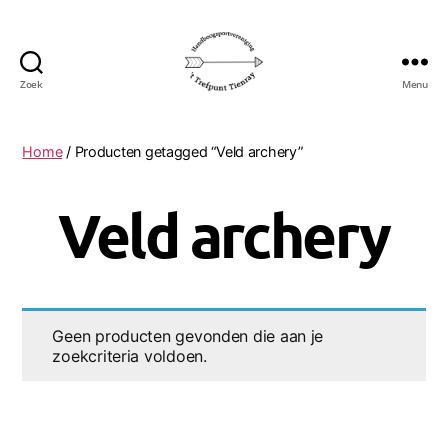
Zoek
Menu
Handboogsportvereniging
't
Trefpunt
Home
/ Producten getagged “Veld archery”
uit
Tienray
Veld archery
Geen producten gevonden die aan je
zoekcriteria voldoen.